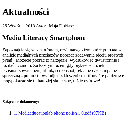
Aktualności
26 Września 2018
Autor:
Maja Dobiasz
Media Literacy Smartphone
Zapoznajcie się ze smartfonem, czyli narzędziem, które pomaga w
analizie medialnych przekazów poprzez zadawanie pięciu prostych
pytań . Możecie pobrać to narzędzie, wydrukować dwustronnie i
rozdać uczniom. Za każdym razem gdy będziecie chcieli
przeanalizować mem, filmik, screenshot, reklamę czy kampanie
społeczną - po prostu wyjmijcie z kieszeni smartfony. Te papierowe
mogą okazać się tu bardziej skuteczne, niż te cyfrowe!
Załączone dokumenty:
1. Mediaeducationlab phone polish 1 0.pdf (97KB)