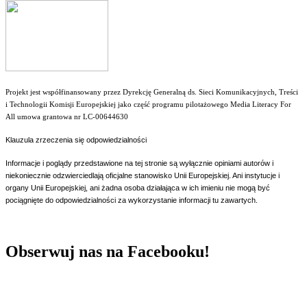
Projekt jest współfinansowany przez Dyrekcję Generalną ds. Sieci Komunikacyjnych, Treści
i Technologii Komisji Europejskiej jako część programu pilotażowego Media Literacy For
All umowa grantowa nr LC-00644630
Klauzula zrzeczenia się odpowiedzialności
Informacje i poglądy przedstawione na tej stronie są wyłącznie opiniami autorów i
niekoniecznie odzwierciedlają oficjalne stanowisko Unii Europejskiej. Ani instytucje i
organy Unii Europejskiej, ani żadna osoba działająca w ich imieniu nie mogą być
pociągnięte do odpowiedzialności za wykorzystanie informacji tu zawartych.
Obserwuj nas na Facebooku!