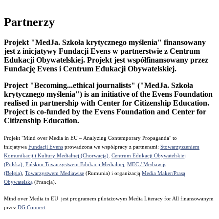
Partnerzy
Projekt "MedJa. Szkoła krytycznego myślenia" finansowany
jest z inicjatywy Fundacji Evens w partnerstwie z Centrum
Edukacji Obywatelskiej. Projekt jest współfinansowany przez
Fundację Evens i Centrum Edukacji Obywatelskiej.
Project "Becoming...ethical journalists" ("MedJa. Szkoła
krytycznego myślenia") is an initiative of the Evens Foundation
realised in partnership with Center for Citizenship Education.
Project is co-funded by the Evens Foundation and Center for
Citizenship Education.
Projekt "Mind over Media in EU – Analyzing Contemporary Propaganda" to
inicjatywa
Fundacji Evens
prowadzona we współpracy z partnerami:
Stowarzyszeniem
Komunikacji i Kultury Medialnej (Chorwacja)
.
Centrum Edukacji Obywatelskiej
(Polska),
Fińskim Towarzystwem Edukacji Medialnej
,
MEC / Mediawijs
(Belgia)
,
Towarzystwem Mediawise
(Rumunia) i organizacją
Media Maker/Prasą
Obywatelską
(Francja).
Mind over Media in EU jest programem pilotażowym Media Literacy for All finansowanym
przez
DG Connect