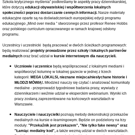
Szkoła krytycznego myślenia” podkreślamy te aspekty pracy dziennikarskiej,
które dotyczą
edukacji obywatelskiej i współtworzenia lokalnych
społeczności poprzez dostarczanie cennych informacji.
Nasze materiały
edukacyjne oparte są na doświadczeniach europejskiej edycji programu
edukacyjnego „Mind over media ” stworzonego przez profesor Renee Hobbs
oraz polskiego curriculum opracowanego w ramach krajowej odsłony
programu.
Uczestnicy i uczestnicki będą pracować w dwóch ścieżkach programowych:
będą realizować
projekty prowadzone przez szkoły i lokalnych partnerów
medialnych
oraz brać udział w
kursie internetowym dla nauczycieli.
Uczniowie i uczennice
będą współpracować z lokalnymi mediami i
współtworzyć kolumnę w lokalnej gazecie w jednej z trzech
kategorii:
MEGA LOKALSI, nieznane miejsca/niesłychane historie i
MŁODZI MÓWIĄ!.
Młodzież nauczy się czytać i analizować komunikaty
medialne - przeprowadzi tygodniowe badania prasy, wywiady z
dziennikarzem i weźmie udział w eksperckim webinarium. Wyniki ich
pracy zostaną zaprezentowane na końcowych warsztatach w
Warszawie.
Nauczyciele i nauczycielki
poznają metody dekonstrukcji przekazów
medialnych na kursie e-learningowym. Będzie on podzielony na trzy
moduły:
"Przekaźnik jest przekazem", "Nie tylko fake newsy" oraz
"Łamiąc medialny kod",
a także wezmą udział w dwóch warsztatach.