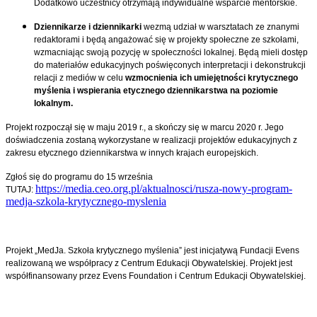
Dodatkowo uczestnicy otrzymają indywidualne wsparcie mentorskie.
Dziennikarze i dziennikarki
wezmą udział w warsztatach ze znanymi
redaktorami i będą angażować się w projekty społeczne ze szkołami,
wzmacniając swoją pozycję w społeczności lokalnej. Będą mieli dostęp
do materiałów edukacyjnych poświęconych interpretacji i dekonstrukcji
relacji z mediów w celu
wzmocnienia ich umiejętności krytycznego
myślenia i wspierania etycznego dziennikarstwa na poziomie
lokalnym.
Projekt rozpoczął się w maju 2019 r., a skończy się w marcu 2020 r. Jego
doświadczenia zostaną wykorzystane w realizacji projektów edukacyjnych z
zakresu etycznego dziennikarstwa w innych krajach europejskich.
Zgłoś się do programu do 15 września
https://media.ceo.org.pl/aktualnosci/rusza-nowy-program-
TUTAJ:
medja-szkola-krytycznego-myslenia
Projekt „MedJa. Szkoła krytycznego myślenia” jest inicjatywą Fundacji Evens
realizowaną we współpracy z Centrum Edukacji Obywatelskiej. Projekt jest
współfinansowany przez Evens Foundation i Centrum Edukacji Obywatelskiej.