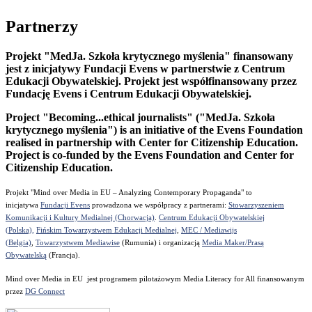
Partnerzy
Projekt "MedJa. Szkoła krytycznego myślenia" finansowany
jest z inicjatywy Fundacji Evens w partnerstwie z Centrum
Edukacji Obywatelskiej. Projekt jest współfinansowany przez
Fundację Evens i Centrum Edukacji Obywatelskiej.
Project "Becoming...ethical journalists" ("MedJa. Szkoła
krytycznego myślenia") is an initiative of the Evens Foundation
realised in partnership with Center for Citizenship Education.
Project is co-funded by the Evens Foundation and Center for
Citizenship Education.
Projekt "Mind over Media in EU – Analyzing Contemporary Propaganda" to
inicjatywa
Fundacji Evens
prowadzona we współpracy z partnerami:
Stowarzyszeniem
Komunikacji i Kultury Medialnej (Chorwacja)
.
Centrum Edukacji Obywatelskiej
(Polska),
Fińskim Towarzystwem Edukacji Medialnej
,
MEC / Mediawijs
(Belgia)
,
Towarzystwem Mediawise
(Rumunia) i organizacją
Media Maker/Prasą
Obywatelską
(Francja).
Mind over Media in EU jest programem pilotażowym Media Literacy for All finansowanym
przez
DG Connect