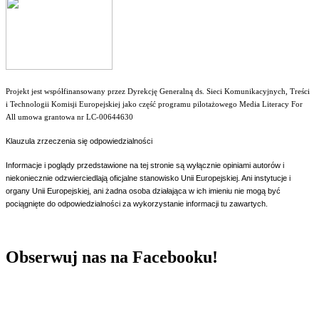
Projekt jest współfinansowany przez Dyrekcję Generalną ds. Sieci Komunikacyjnych, Treści
i Technologii Komisji Europejskiej jako część programu pilotażowego Media Literacy For
All umowa grantowa nr LC-00644630
Klauzula zrzeczenia się odpowiedzialności
Informacje i poglądy przedstawione na tej stronie są wyłącznie opiniami autorów i
niekoniecznie odzwierciedlają oficjalne stanowisko Unii Europejskiej. Ani instytucje i
organy Unii Europejskiej, ani żadna osoba działająca w ich imieniu nie mogą być
pociągnięte do odpowiedzialności za wykorzystanie informacji tu zawartych.
Obserwuj nas na Facebooku!