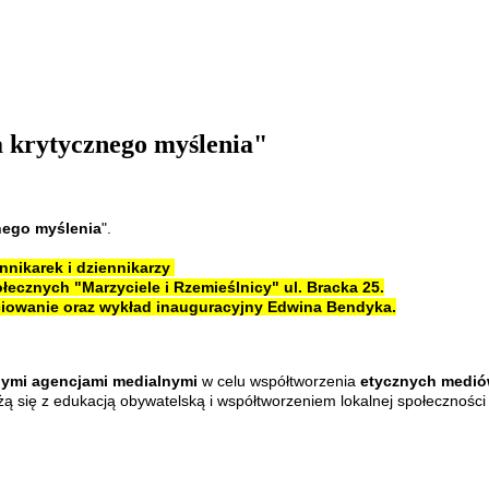
a krytycznego myślenia"
nego myślenia
".
nnikarek i dziennikarzy
ecznych "Marzyciele i Rzemieślnicy" ul. Bracka 25.
eciowanie oraz wykład inauguracyjny Edwina Bendyka.
nymi agencjami medialnymi
w celu współtworzenia
etycznych mediów
żą się z edukacją obywatelską i współtworzeniem lokalnej społecznośc