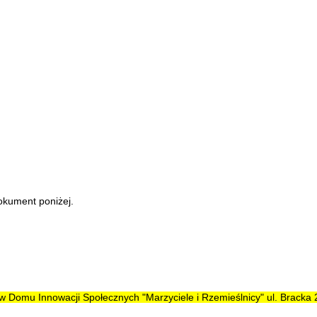
okument poniżej.
 Domu Innowacji Społecznych "Marzyciele i Rzemieślnicy" ul. Bracka 