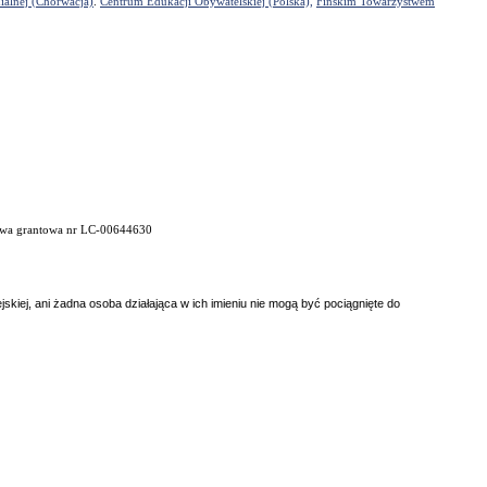
ialnej (Chorwacja)
.
Centrum Edukacji Obywatelskiej (Polska),
Fińskim Towarzystwem
umowa grantowa nr LC-00644630
pejskiej, ani żadna osoba działająca w ich imieniu nie mogą być pociągnięte do