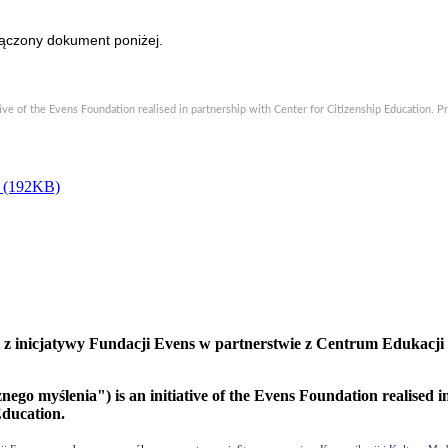
łączony dokument poniżej.
ative of the Evens Foundation realised in partnership with Center for Citizenship Education. 
f (192KB)
 z inicjatywy Fundacji Evens w partnerstwie z Centrum Edukacji 
ego myślenia") is an initiative of the Evens Foundation realised i
Education.