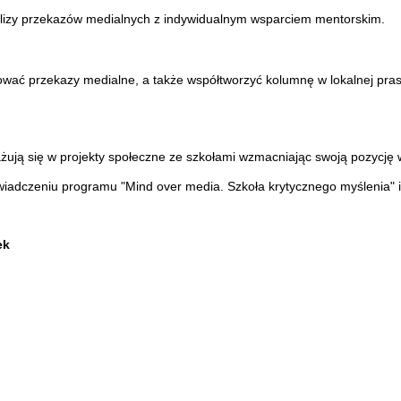
nalizy przekazów medialnych z indywidualnym wsparciem mentorskim.
ować przekazy medialne, a także współtworzyć kolumnę w lokalnej pras
ują się w projekty społeczne ze szkołami wzmacniając swoją pozycję w
świadczeniu programu "Mind over media. Szkoła krytycznego myślenia" i
ek