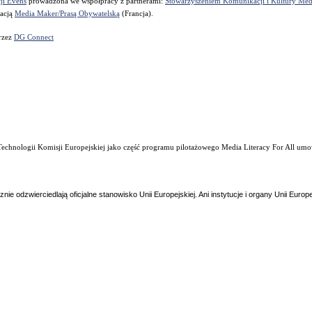
ji Evens
prowadzona we współpracy z partnerami:
Stowarzyszeniem Komunikacji i Kultury Med
zacją
Media Maker/Prasą Obywatelską
(Francja).
rzez
DG Connect
i Technologii Komisji Europejskiej jako część programu pilotażowego Media Literacy For All 
nie odzwierciedlają oficjalne stanowisko Unii Europejskiej. Ani instytucje i organy Unii Euro