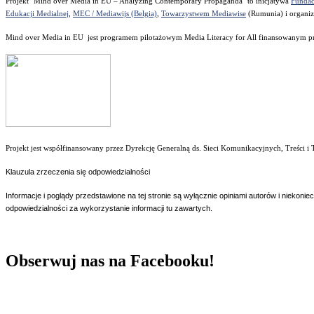
Projekt "Mind over Media in EU – Analyzing Contemporary Propaganda" to inicjatywa
Fundac
Edukacji Medialnej
,
MEC / Mediawijs (Belgia)
,
Towarzystwem Mediawise
(Rumunia) i organi
Mind over Media in EU jest programem pilotażowym Media Literacy for All finansowanym p
Projekt jest współfinansowany przez Dyrekcję Generalną ds. Sieci Komunikacyjnych, Treści 
Klauzula zrzeczenia się odpowiedzialności
Informacje i poglądy przedstawione na tej stronie są wyłącznie opiniami autorów i niekoniecz
odpowiedzialności za wykorzystanie informacji tu zawartych.
Obserwuj nas na Facebooku!