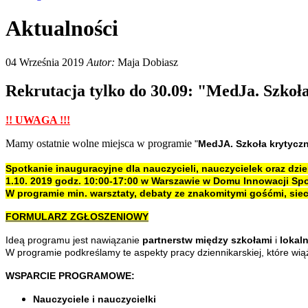
Aktualności
04 Września 2019
Autor:
Maja Dobiasz
Rekrutacja tylko do 30.09: "MedJa. Szkoł
!! UWAGA !!!
Mamy ostatnie wolne miejsca w programie
"
MedJA. Szkoła krytycz
Spotkanie inauguracyjne dla nauczycieli, nauczycielek oraz dzie
1.10. 2019 godz. 10:00-17:00 w Warszawie w Domu Innowacji Społ
W programie min. warsztaty, debaty ze znakomitymi gośćmi, si
FORMULARZ ZGŁOSZENIOWY
Ideą programu jest
nawiązanie
partnerstw między szkołami
i
lokal
W programie podkreślamy te aspekty pracy dziennikarskiej, które wią
WSPARCIE PROGRAMOWE:
Nauczyciele i nauczycielki