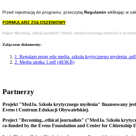
Przed rejestracją do programu, przeczytaj
Regulamin
wklikając w za
FORMULARZ ZGŁOSZENIOWY
Project "Becoming...ethical journalists" ("MedJa. Szkoła krytycznego myślenia") is an initi
Załączone dokumenty:
1. Regulam progr edu medja. szkola krytycznego myslenia .pd
2. Medja ulotka 1.pdf (483KB)
Partnerzy
Projekt "MedJa. Szkoła krytycznego myślenia" finansowany jest
Evens i Centrum Edukacji Obywatelskiej.
Project "Becoming...ethical journalists" ("MedJa. Szkoła krytyczn
co-funded by the Evens Foundation and Center for Citizenship 